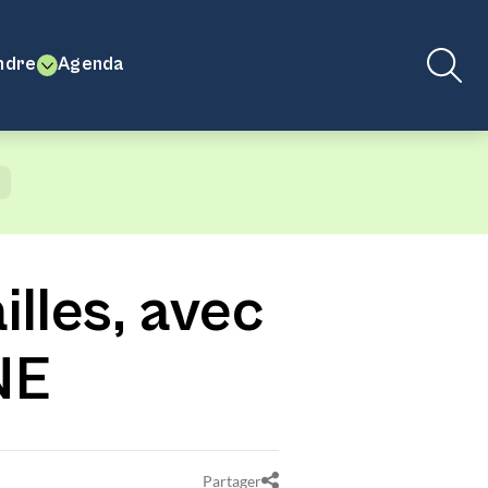
ndre
Agenda
illes, avec
NE
Partager