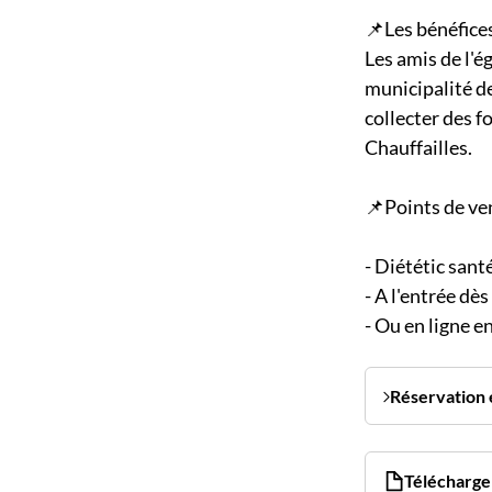
📌Les bénéfices
Les amis de l'ég
municipalité de
collecter des f
Chauffailles.
📌Points de ven
- Diététic santé
- A l'entrée dè
- Ou en ligne e
Réservation 
Télécharger