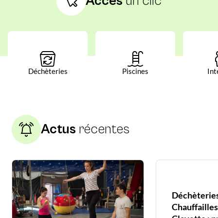
Accès
un clic
Déchèteries
Piscines
Int
Actus
récentes
Déchèterie
Chauffailles