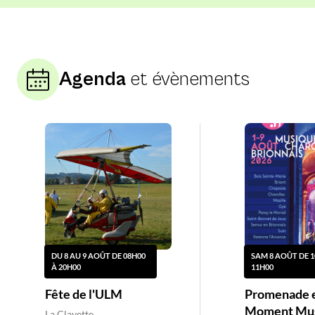
Agenda
et évènements
DU 8 AU 9 AOÛT DE 08H00
SAM 8 AOÛT DE 1
À 20H00
11H00
Fête de l'ULM
Promenade 
Moment Mus
La Clayette