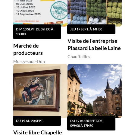
DIM 13 SEPT. DE 09H30 À
JEU 17 SEPT. À 14H30
13H00
Visite de l'entreprise
Marché de
Plassard La belle Laine
producteurs
Chauffailles
Mussy-sous-Dun
DU 19 AU 20 SEPT.
DU 19 AU 20 SEPT. DE
09H00 À 17H30
Visite libre Chapelle