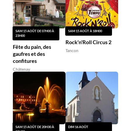
SAM 15 AOÛT DE 07H00 À
SAM 15 AOÛT À 18H00
23H00
Rock'n'Roll Circus 2
Fête du pain, des
Tancon
gaufres et des
confitures
Châtenay
SAM 15 AOÛT DE 20H30 À
DIM 16 AOÛT