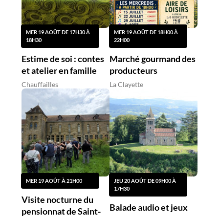
MER 19 AOÛT DE 17H30 À
MER 19 AOÛT DE 18H00 À
18H30
22H00
Estime de soi : contes
Marché gourmand des
et atelier en famille
producteurs
Chauffailles
La Clayette
MER 19 AOÛT À 21H00
JEU 20 AOÛT DE 09H00 À
17H30
Visite nocturne du
Balade audio et jeux
pensionnat de Saint-