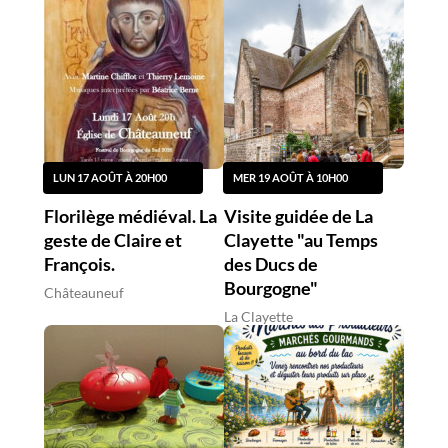
LUN 17 AOÛT À 20H00
MER 19 AOÛT À 10H00
Florilège médiéval. La
Visite guidée de La
geste de Claire et
Clayette "au Temps
François.
des Ducs de
Bourgogne"
Châteauneuf
La Clayette