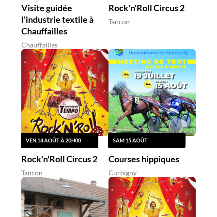
Visite guidée
Rock'n'Roll Circus 2
l'industrie textile à
Tancon
Chauffailles
Chauffailles
VEN 14 AOÛT À 20H00
SAM 15 AOÛT
Rock'n'Roll Circus 2
Courses hippiques
Tancon
Curbigny