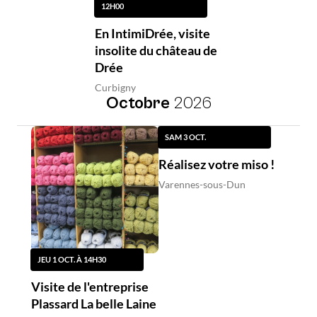
12H00
En IntimiDrée, visite
insolite du château de
Drée
Curbigny
Octobre
2026
SAM 3 OCT.
Réalisez votre miso !
Varennes-sous-Dun
JEU 1 OCT. À 14H30
Visite de l'entreprise
Plassard La belle Laine