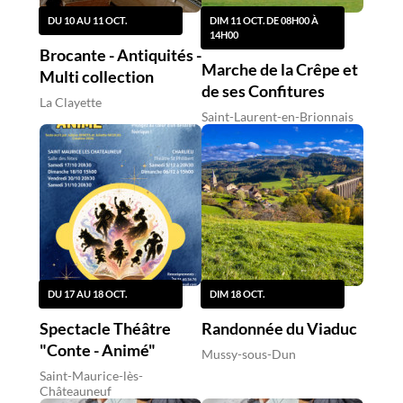
DU 10 AU 11 OCT.
DIM 11 OCT. DE 08H00 À
14H00
Brocante - Antiquités -
Marche de la Crêpe et
Multi collection
de ses Confitures
La Clayette
Saint-Laurent-en-Brionnais
DU 17 AU 18 OCT.
DIM 18 OCT.
Spectacle Théâtre
Randonnée du Viaduc
"Conte - Animé"
Mussy-sous-Dun
Saint-Maurice-lès-
Châteauneuf