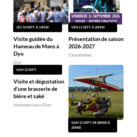
JEU 10 SEPT. À 14H30
VEN 11 SEPT. À 20H30
Visite guidée du
Présentation de saison
Hameau de Mans à
2026-2027
Dyo
Chauffailles
Dyo
SAM 12 SEPT.
Visite et dégustation
d'une brasserie de
bière et saké
Varennes-sous-Dun
SAM 12 SEPT. DE 08H00 À
20H00