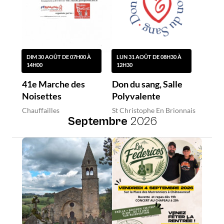
DIM 30 AOÛT DE 07H00 À
LUN 31 AOÛT DE 08H30 À
14H00
12H30
41e Marche des
Don du sang, Salle
Noisettes
Polyvalente
Chauffailles
St Christophe En Brionnais
Septembre
2026