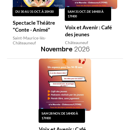
DU 30 AU 31 OCT. À 20H30
SAM 31 OCT. DE 14H00 À
17H00
Spectacle Théâtre
Voix et Avenir : Café
"Conte - Animé"
des jeunes
Saint-Maurice-lès-
Châteauneuf
Châteauneuf
Novembre
2026
SAM 28 NOV. DE 14H00 À
17H00
Voix et Avenir : Café