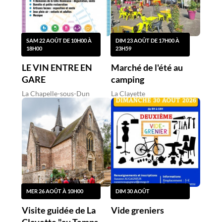
SAM 22 AOÛT DE 10H00 À
DIM 23 AOÛT DE 17H00 À
18H00
23H59
LE VIN ENTRE EN
Marché de l'été au
GARE
camping
La Chapelle-sous-Dun
La Clayette
MER 26 AOÛT À 10H00
DIM 30 AOÛT
Visite guidée de La
Vide greniers