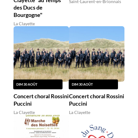
Clayette "au Temps
Saint-Laurent-en-Brionnais
des Ducs de
Bourgogne"
La Clayette
DIM 30 AOÛT
DIM 30 AOÛT
Concert choral Rossini
Concert choral Rossini
Puccini
Puccini
La Clayette
La Clayette