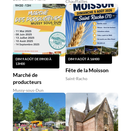
Chauffailles
DIM 9 AOÛT DE 09H30 À
DIM 9 AOÛT À 16H00
13H00
Fête de la Moisson
Marché de
Saint-Racho
producteurs
Mussy-sous-Dun