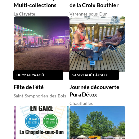
Multi-collections
de la Croix Bouthier
La Clayette
Varennes-sous-Dun
DU 22 AU 24 AOÛT
SAM 22 AOÛT À 09H00
Fête de l'été
Journée découverte
Pura Détox
Saint-Symphorien-des-Bois
Chauffailles