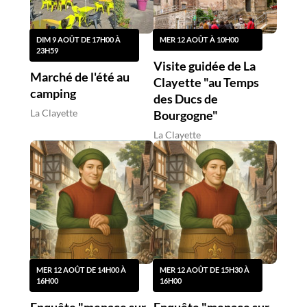
DIM 9 AOÛT DE 17H00 À
MER 12 AOÛT À 10H00
23H59
Visite guidée de La
Marché de l'été au
Clayette "au Temps
camping
des Ducs de
La Clayette
Bourgogne"
La Clayette
MER 12 AOÛT DE 14H00 À
MER 12 AOÛT DE 15H30 À
16H00
16H00