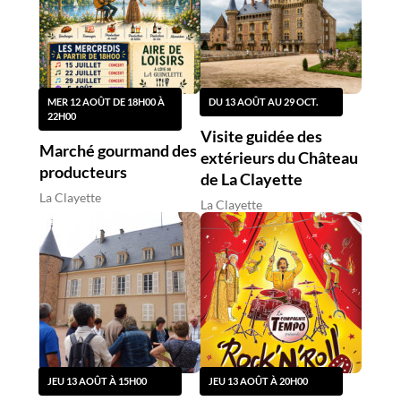
MER 12 AOÛT DE 18H00 À
DU 13 AOÛT AU 29 OCT.
22H00
Visite guidée des
Marché gourmand des
extérieurs du Château
producteurs
de La Clayette
La Clayette
La Clayette
JEU 13 AOÛT À 15H00
JEU 13 AOÛT À 20H00