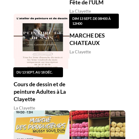
Fête de l'ULM
La Clayette
DIM 13 SEPT. DE 08H00 À
12H00
MARCHE DES
CHATEAUX
La Clayette
DU 13 SEPT. AU 18 DÉC.
Cours de dessin et de
peinture Adultes à La
Clayette
La Clayette