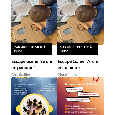
MAR 20 OCT. DE 14H00 À
MAR 20 OCT. DE 15H30 À
15H00
16H30
Escape Game "Archi
Escape Game "Archi
en panique"
en panique"
Chauffailles
Chauffailles