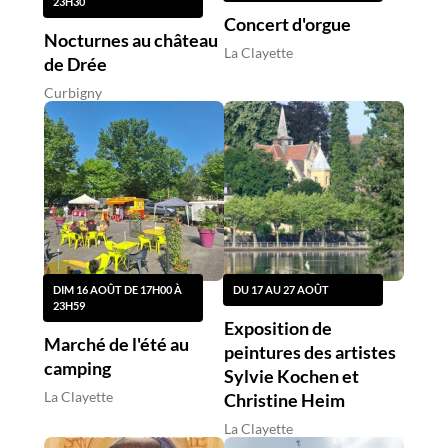
23H30
Concert d'orgue
Nocturnes au château
La Clayette
de Drée
Curbigny
DIM 16 AOÛT DE 17H00 À
DU 17 AU 27 AOÛT
23H59
Exposition de
Marché de l'été au
peintures des artistes
camping
Sylvie Kochen et
La Clayette
Christine Heim
La Clayette