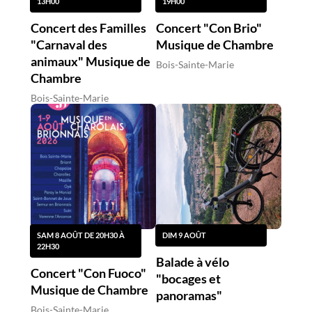
13H00
19H00
Concert des Familles
Concert "Con Brio"
"Carnaval des
Musique de Chambre
animaux" Musique de
Bois-Sainte-Marie
Chambre
Bois-Sainte-Marie
SAM 8 AOÛT DE 20H30 À
DIM 9 AOÛT
22H30
Balade à vélo
Concert "Con Fuoco"
"bocages et
Musique de Chambre
panoramas"
Bois-Sainte-Marie