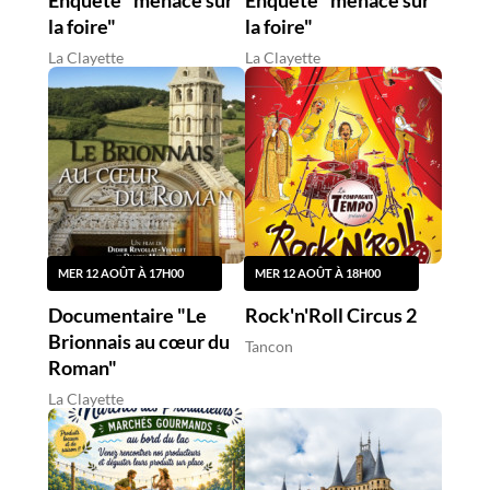
Enquête "menace sur
Enquête "menace sur
la foire"
la foire"
La Clayette
La Clayette
MER 12 AOÛT À 17H00
MER 12 AOÛT À 18H00
Documentaire "Le
Rock'n'Roll Circus 2
Brionnais au cœur du
Tancon
Roman"
La Clayette