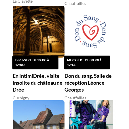
La Clayette
Chauffailles
DIM 6 SEPT. DE 10H00 À
MER 9 SEPT. DE 08H00 À
12H00
12H30
En IntimiDrée, visite
Don du sang, Salle de
insolite du château de
réception Léonce
Drée
Georges
Curbigny
Chauffailles