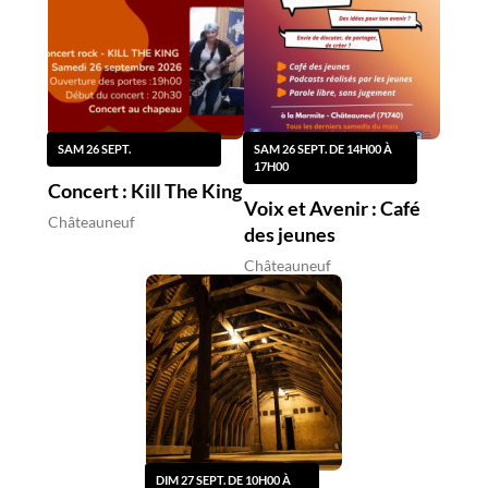
SAM 26 SEPT.
SAM 26 SEPT. DE 14H00 À
17H00
Concert : Kill The King
Voix et Avenir : Café
Châteauneuf
des jeunes
Châteauneuf
DIM 27 SEPT. DE 10H00 À