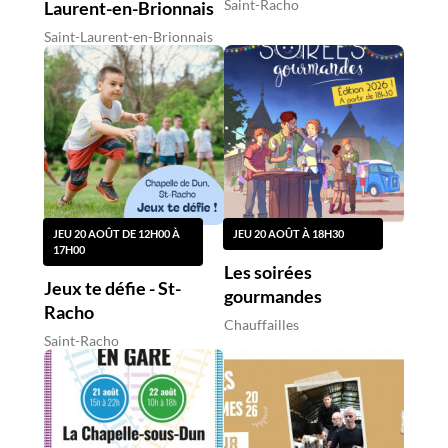
Saint-Racho
Laurent-en-Brionnais
Saint-Laurent-en-Brionnais
JEU 20 AOÛT DE 12H00 À
JEU 20 AOÛT À 18H30
17H00
Les soirées
Jeux te défie - St-
gourmandes
Racho
Chauffailles
Saint-Racho