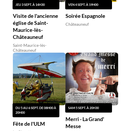
JEU 3 SEPT. À 14H30
VEN 4 SEPT. À 19H00
Visite de l'ancienne
Soirée Espagnole
église de Saint-
Châteauneuf
Maurice-lès-
Châteauneuf
Saint-Maurice-lès-
Châteauneuf
DU 5 AU 6 SEPT. DE 08H00 À
SAM 5 SEPT. À 20H30
20H00
Merri - La Grand'
Fête de l'ULM
Messe