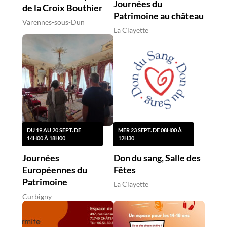
Journées du
de la Croix Bouthier
Patrimoine au château
Varennes-sous-Dun
La Clayette
DU 19 AU 20 SEPT. DE
MER 23 SEPT. DE 08H00 À
14H00 À 18H00
12H30
Journées
Don du sang, Salle des
Européennes du
Fêtes
Patrimoine
La Clayette
Curbigny