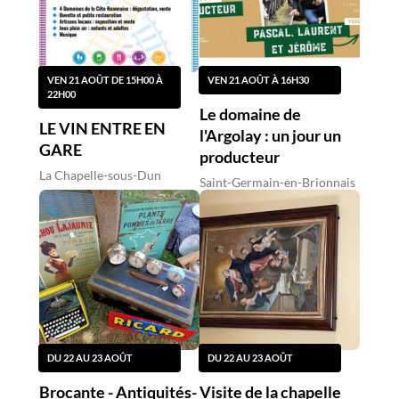
VEN 21 AOÛT DE 15H00 À
VEN 21 AOÛT À 16H30
22H00
Le domaine de
LE VIN ENTRE EN
l'Argolay : un jour un
GARE
producteur
La Chapelle-sous-Dun
Saint-Germain-en-Brionnais
DU 22 AU 23 AOÛT
DU 22 AU 23 AOÛT
Brocante - Antiquités-
Visite de la chapelle