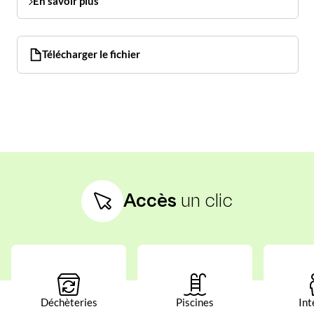
En savoir plus
Télécharger le fichier
Accès
un clic
Déchèteries
Piscines
Int