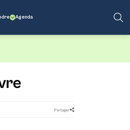
ndre
Agenda
vre
Partager