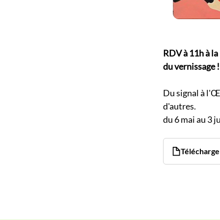
RDV à 11h à la 
du vernissage !
Du signal à l'Œ
d'autres.
du 6 mai au 3 ju
Télécharger