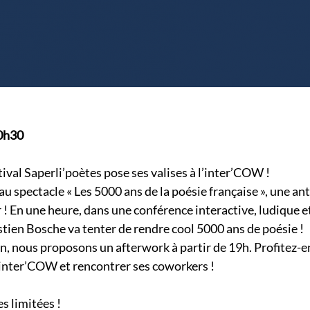
20h30
stival Saperli’poètes pose ses valises à l’inter’COW !
au spectacle « Les 5000 ans de la poésie française », une an
r ! En une heure, dans une conférence interactive, ludique 
tien Bosche va tenter de rendre cool 5000 ans de poésie !
n, nous proposons un afterwork à partir de 19h. Profitez-e
l’inter’COW et rencontrer ses coworkers !
s limitées !