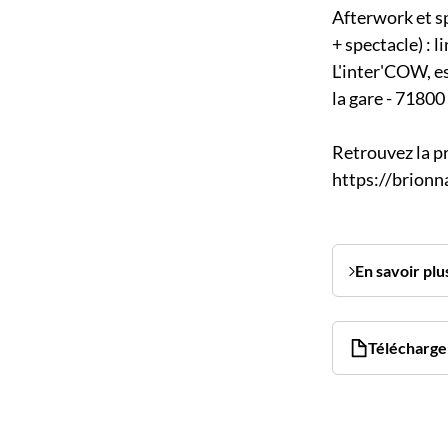
Afterwork et s
+ spectacle) :
L'inter'COW, e
la gare - 718
Retrouvez la p
https://brionn
En savoir plu
Télécharger