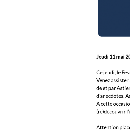
Jeudi 11 mai 
Ce jeudi, le Fe
Venez assister 
de et par Astie
d’anecdotes, As
A cette occasio
(re)découvrir 
Attention place