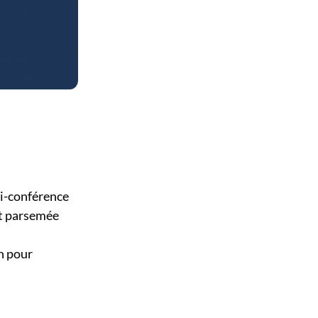
ti-conférence
et parsemée
n pour