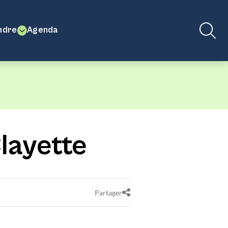
ndre
Agenda
layette
Partager