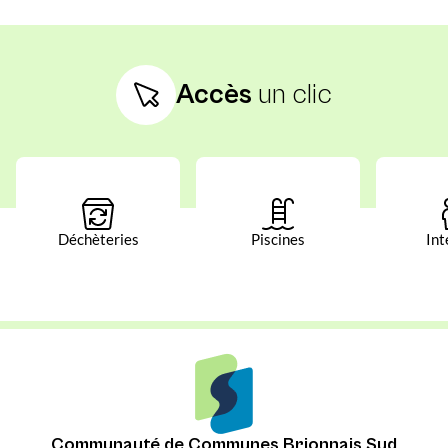
Accès
un clic
Déchèteries
Piscines
Int
Communauté de Communes Brionnais Sud