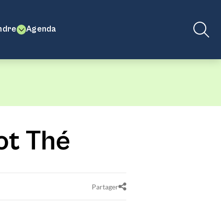
ndre
Agenda
cot Thé
Partager