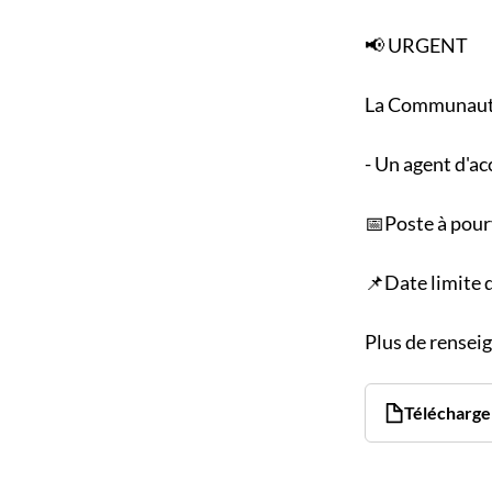
📢 URGENT
La Communauté
- Un agent d'acc
📅Poste à pou
📌Date limite 
Plus de rensei
Télécharger