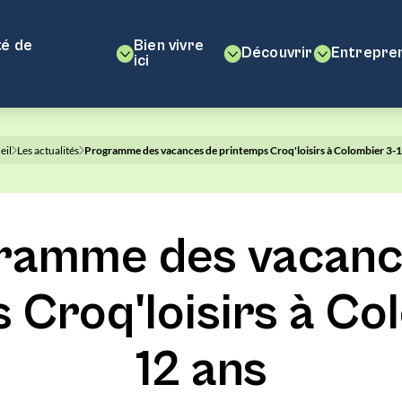
é de
Bien vivre
Découvrir
Entrepre
ici
eil
Les actualités
Programme des vacances de printemps Croq'loisirs à Colombier 3-1
ramme des vacanc
 Croq'loisirs à Co
12 ans