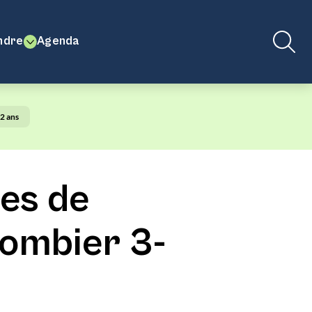
ndre
Agenda
2 ans
es de
lombier 3-