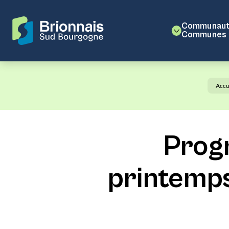
Communaut
Communes
Accu
Prog
printemps