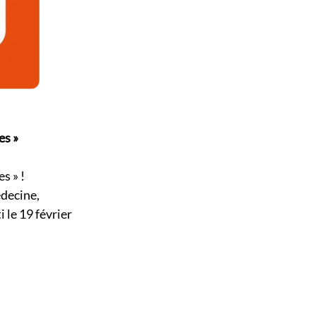
es »
s » !
édecine,
 le 19 février