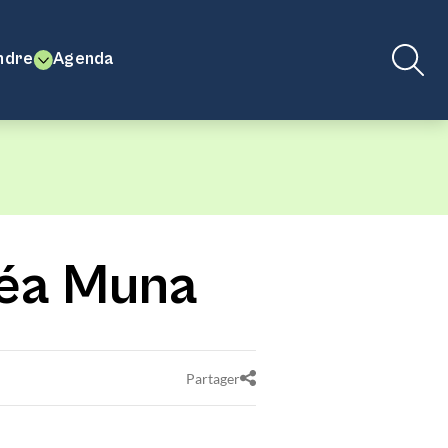
ndre
Agenda
Léa Muna
Partager