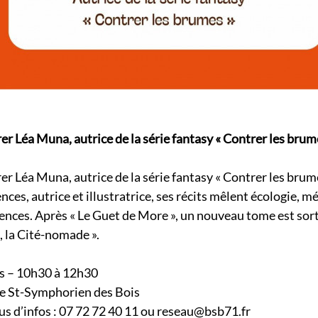
r Léa Muna, autrice de la série fantasy « Contrer les brum
r Léa Muna, autrice de la série fantasy « Contrer les brume
nces, autrice et illustratrice, ses récits mêlent écologie, m
iences. Après « Le Guet de More », un nouveau tome est sorti
, la Cité-nomade ».
s – 10h30 à 12h30
e St-Symphorien des Bois
lus d’infos : 07 72 72 40 11 ou reseau@bsb71.fr