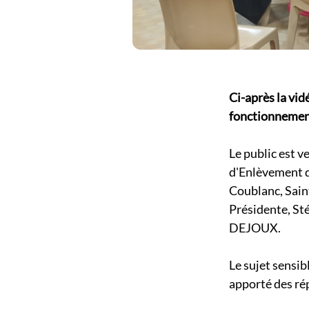
Ci-après la vid
fonctionnement
Le public est 
d'Enlèvement d
Coublanc, Saint
Présidente, St
DEJOUX.
Le sujet sensib
apporté des ré