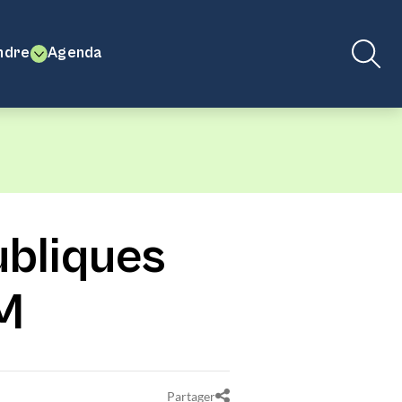
ndre
Agenda
ubliques
M
Partager