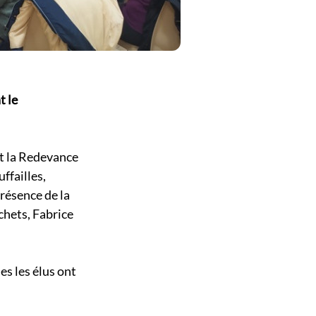
t le
t la Redevance
failles,
résence de la
hets, Fabrice
es les élus ont