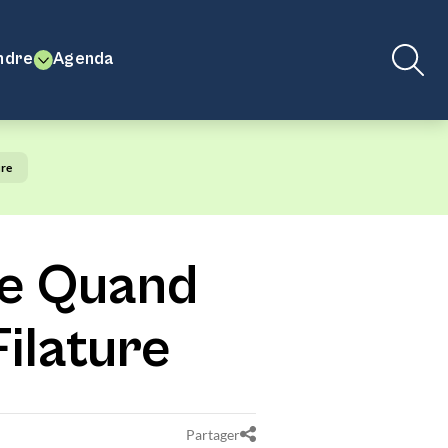
ndre
Agenda
ure
ge Quand
Filature
Partager