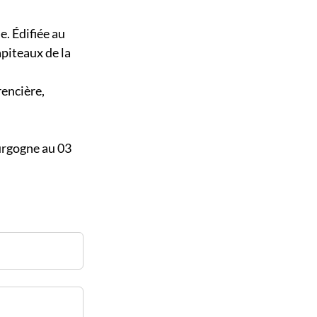
e. Édifiée au
apiteaux de la
rencière,
urgogne au 03