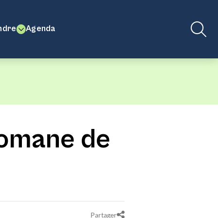
ndre
Agenda
 romane de
Partager