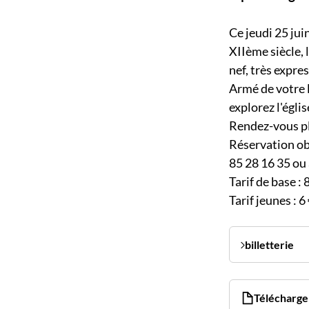
Ce jeudi 25 jui
XIIème siècle, 
nef, très expre
Armé de votre 
explorez l'églis
Rendez-vous pl
Réservation ob
85 28 16 35 ou
Tarif de base : 
Tarif jeunes : 6
billetterie
Télécharger