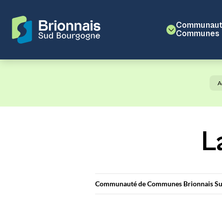
Communaut
Communes
A
L
Communauté de Communes Brionnais Su