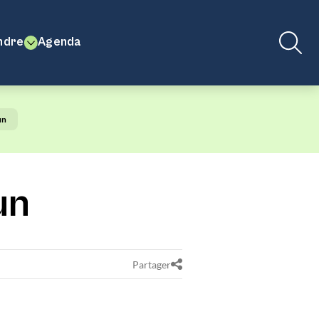
ndre
Agenda
un
un
Partager