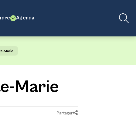
ndre
Agenda
te-Marie
te-Marie
Partager