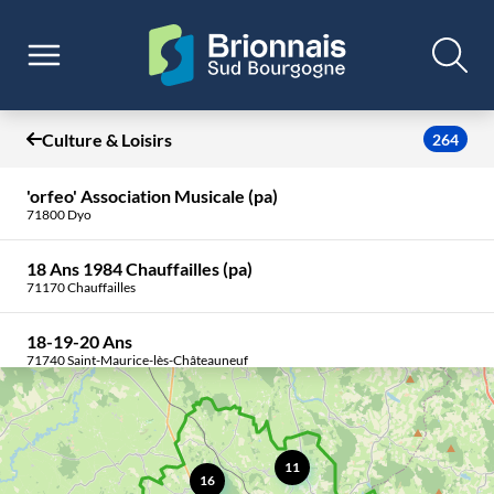
Culture & Loisirs
264
'orfeo' Association Musicale (pa)
71800 Dyo
18 Ans 1984 Chauffailles (pa)
71170 Chauffailles
18-19-20 Ans
71740 Saint-Maurice-lès-Châteauneuf
8 Pool Club Chauffailles (8.p.2.c)
394 Rte De Charlieu, 71740 Tancon
11
16
87Ème Compagnie