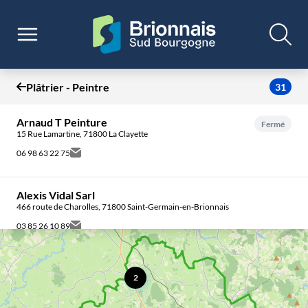
Plâtrier - Peintre
31
Arnaud T Peinture
Fermé
15 Rue Lamartine, 71800 La Clayette
06 98 63 22 75
Alexis Vidal Sarl
466 route de Charolles, 71800 Saint-Germain-en-Brionnais
03 85 26 10 89
Arguionn Mustapha
2
24 Lot Terre De La Vigne, 71800 Varennes-sous-Dun
03 85 26 86 12